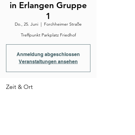
in Erlangen Gruppe
1
Do., 25. Juni
  |  
Forchheimer Straße
Treffpunkt Parkplatz Friedhof
Anmeldung abgeschlossen
Veranstaltungen ansehen
Zeit & Ort
25. Juni 2026, 17:30
Forchheimer Straße, Forchheimer Str.,
91056 Erlangen-Büchenbach, Deutschland