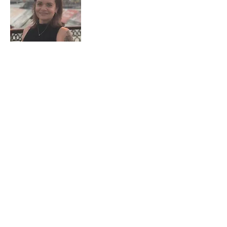
Kathja Schaller
Trainerin
• K9 - BTT
• K9 - ATT i.A.
• geprüfte Rettungshundeführerin
bei der DLRG Nürnberg
• Mantrail-Prüferin bei der DLRG
Bayern