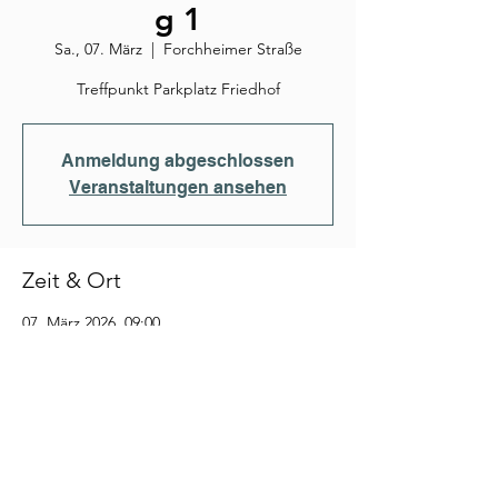
g 1
Sa., 07. März
  |  
Forchheimer Straße
Treffpunkt Parkplatz Friedhof
Anmeldung abgeschlossen
Veranstaltungen ansehen
Zeit & Ort
07. März 2026, 09:00
Forchheimer Straße, Forchheimer Str.,
91056 Erlangen-Büchenbach, Deutschland